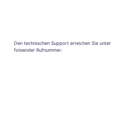
Den technischen Support erreichen Sie unter
folgender Rufnummer:
0800 / 523 52 96
(kostenfrei aus dem dt. Fest- und Mobilfunknetz)
Zu folgenden Zeiten sind wir für Sie da:
Montag bis Freitag: 7:00 Uhr bis 20:00 Uhr
Samstag: 9:00 Uhr bis 16:30 Uhr
Gerne können Sie uns Ihr Anliegen auch
schriftlich mitteilen:
Zum Supportformular